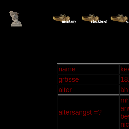
name
ke
gröss
e
18
alter
äh 
mh
an
altersangst =?
be
ni